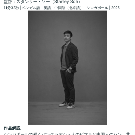
監督：スタンリー・ソー（Stanley Soh）
11分32秒 | ベンガル語、英語、中国語（北京語） | シンガポール | 2025
作品解説
シンガポールで働くバングラデシュ人のビマルと中国人のハン。共