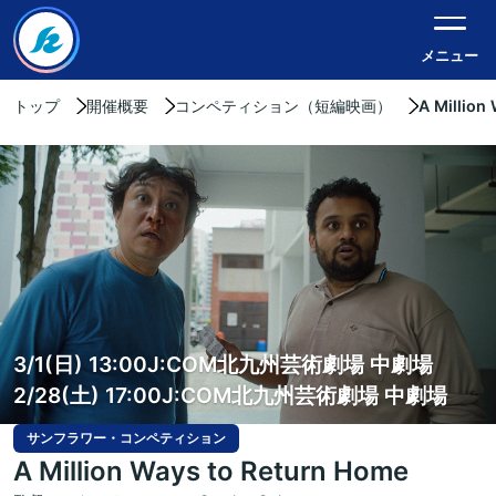
メニュー
トップ
開催概要
コンペティション（短編映画）
A Million
3/1(日) 13:00
J:COM北九州芸術劇場 中劇場
2/28(土) 17:00
J:COM北九州芸術劇場 中劇場
サンフラワー・コンペティション
A Million Ways to Return Home