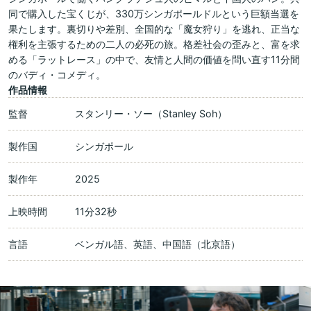
同で購入した宝くじが、330万シンガポールドルという巨額当選を
果たします。裏切りや差別、全国的な「魔女狩り」を逃れ、正当な
権利を主張するための二人の必死の旅。格差社会の歪みと、富を求
める「ラットレース」の中で、友情と人間の価値を問い直す11分間
のバディ・コメディ。
作品情報
監督
スタンリー・ソー（Stanley Soh）
製作国
シンガポール
製作年
2025
上映時間
11分32秒
言語
ベンガル語、英語、中国語（北京語）